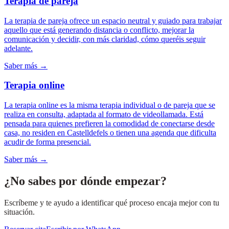
Terapia de pareja
La terapia de pareja ofrece un espacio neutral y guiado para trabajar
aquello que está generando distancia o conflicto, mejorar la
comunicación y decidir, con más claridad, cómo queréis seguir
adelante.
Saber más →
Terapia online
La terapia online es la misma terapia individual o de pareja que se
realiza en consulta, adaptada al formato de videollamada. Está
pensada para quienes prefieren la comodidad de conectarse desde
casa, no residen en Castelldefels o tienen una agenda que dificulta
acudir de forma presencial.
Saber más →
¿No sabes por dónde empezar?
Escríbeme y te ayudo a identificar qué proceso encaja mejor con tu
situación.